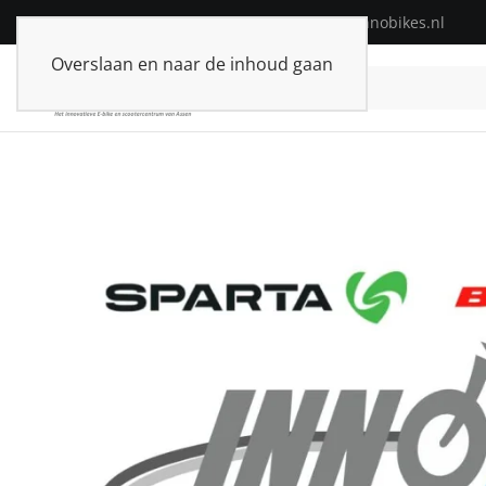
Telefoon:
+31(0)592-313574
| E-mail:
info@innobikes.nl
Overslaan en naar de inhoud gaan