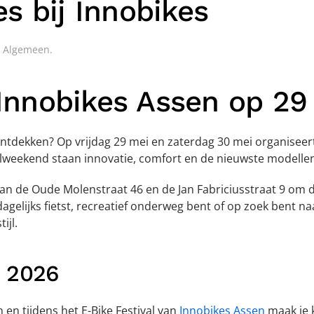
s bij Innobikes
n
Algemeen
.
j Innobikes Assen op 29
 ontdekken? Op vrijdag 29 mei en zaterdag 30 mei organiseer
ivalweekend staan innovatie, comfort en de nieuwste modelle
aan de Oude Molenstraat 46 en de Jan Fabriciusstraat 9 om 
dagelijks fietst, recreatief onderweg bent of op zoek bent n
ijl.
n 2026
n en tijdens het E-Bike Festival van
Innobikes Assen
maak je 