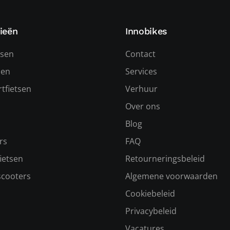
ieën
Innobikes
tsen
Contact
sen
Services
tfietsen
Verhuur
Over ons
s
Blog
rs
FAQ
ietsen
Retourneringsbeleid
scooters
Algemene voorwaarden
Cookiebeleid
Privacybeleid
Vacatures