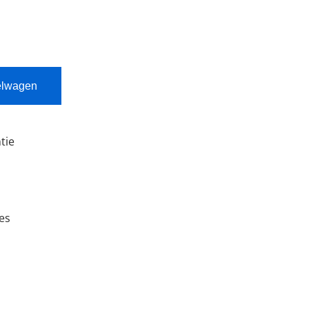
elwagen
tie
ies