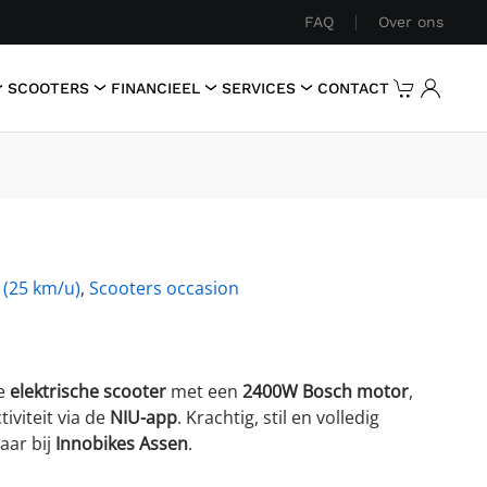
FAQ
Over ons
SCOOTERS
FINANCIEEL
SERVICES
CONTACT
 (25 km/u)
,
Scooters occasion
me
elektrische scooter
met een
2400W Bosch motor
,
iviteit via de
NIU-app
. Krachtig, stil en volledig
aar bij
Innobikes Assen
.