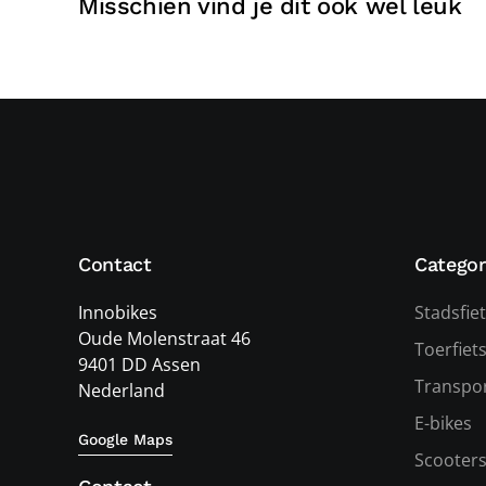
Misschien vind je dit ook wel leuk
Contact
Categor
Innobikes
Stadsfie
Oude Molenstraat 46
Toerfiet
9401 DD Assen
Transpor
Nederland
E-bikes
Google Maps
Scooter