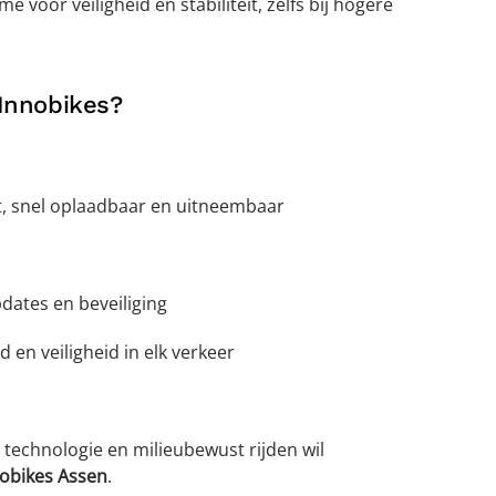
e voor veiligheid en stabiliteit, zelfs bij hogere
 Innobikes?
t, snel oplaadbaar en uitneembaar
pdates en beveiliging
d en veiligheid in elk verkeer
l, technologie en milieubewust rijden wil
obikes Assen
.