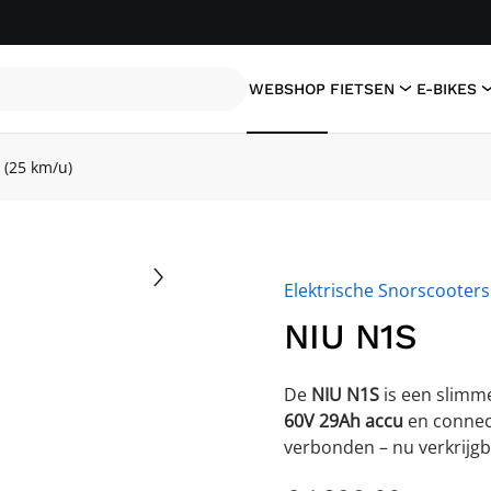
WEBSHOP
FIETSEN
E-BIKES
 (25 km/u)
Elektrische Snorscooters
NIU N1S
De
NIU N1S
is een slim
60V 29Ah accu
en connect
verbonden – nu verkrijgb