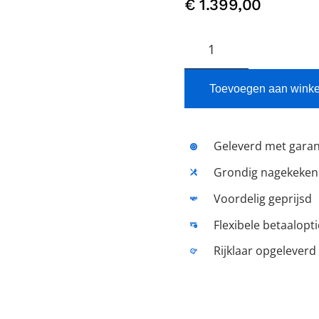
€
1.399,00
NIU
N1S
aantal
Toevoegen aan wink
Geleverd met garan
Grondig nagekeken
Voordelig geprijsd
Flexibele betaalopt
Rijklaar opgeleverd