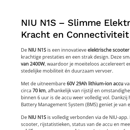
NIU N1S – Slimme Elekt
Kracht en Connectiviteit
De
NIU N1S
is een innovatieve
elektrische scooter
krachtige prestaties en een strak design. Deze sm
van 2400W
, waardoor je moeiteloos accelereert e
stedelijke mobiliteit én duurzaam vervoer.
Met de uitneembare
60V 29Ah lithium-ion accu
van
circa
70 km
, afhankelijk van rijstijl en omstandig
binnen 6 uur is de accu weer volledig vol. Dankzi
Battery Management System (BMS) geniet je van e
De
NIU N1S
is volledig verbonden via de NIU-app. H
scooter, rijstatistieken, status van de accu en m