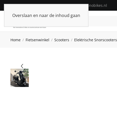
Telefoon:
+31(0)592-313574
| E-mail:
info@innobikes.nl
Overslaan en naar de inhoud gaan
Home
Fietsenwinkel
Scooters
Elektrische Snorscooters