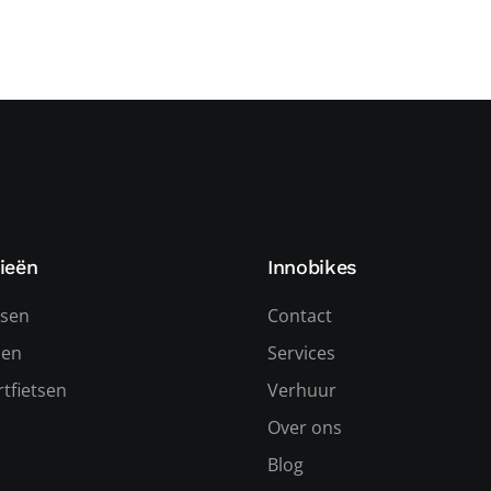
ieën
Innobikes
tsen
Contact
sen
Services
tfietsen
Verhuur
Over ons
s
Blog