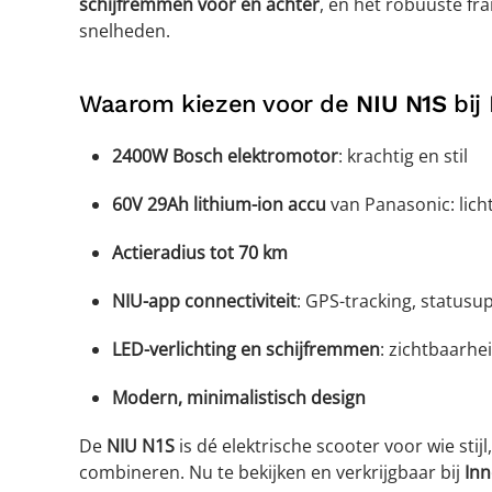
schijfremmen voor en achter
, en het robuuste fram
snelheden.
Waarom kiezen voor de
NIU N1S
bij
2400W Bosch elektromotor
: krachtig en stil
60V 29Ah lithium-ion accu
van Panasonic: lich
Actieradius tot 70 km
NIU-app connectiviteit
: GPS-tracking, statusu
LED-verlichting en schijfremmen
: zichtbaarhei
Modern, minimalistisch design
De
NIU N1S
is dé elektrische scooter voor wie stij
combineren. Nu te bekijken en verkrijgbaar bij
Inn