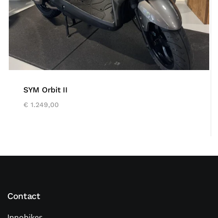
SYM Orbit II
€
1.249,00
Contact
Innobikes