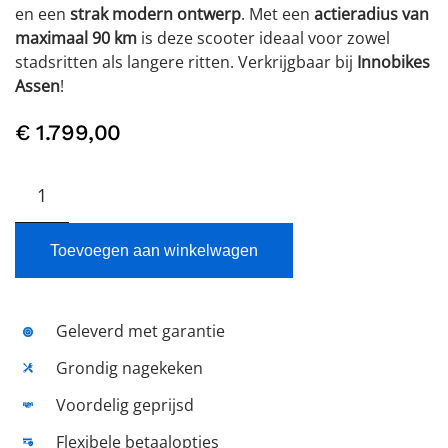
en een
strak modern ontwerp
. Met een
actieradius van
maximaal 90 km
is deze scooter ideaal voor zowel
stadsritten als langere ritten. Verkrijgbaar bij
Innobikes
Assen
!
€
1.799,00
SYM
E.
X-
PRO
Toevoegen aan winkelwagen
Elektrisch
aantal
Geleverd met garantie
Grondig nagekeken
Voordelig geprijsd
Flexibele betaalopties