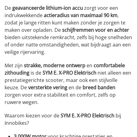
De
geavanceerde lithium-ion accu
zorgt voor een
indrukwekkende
actieradius van maximaal 90 km
,
zodat je lange ritten kunt maken zonder je zorgen te
maken over opladen. De
schijfremmen voor en achter
bieden uitstekende remkracht, zelfs bij hoge snelheden
of onder natte omstandigheden, wat bijdraagt aan een
veilige rijervaring.
Met zijn
strakke, moderne ontwerp
en
comfortabele
zithouding
is de
SYM E. X-PRO Elektrisch
niet alleen een
prestatiegerichte scooter, maar ook een stijlvolle
keuze. De
versterkte vering
en de
breed banden
zorgen voor extra stabiliteit en comfort, zelfs op
ruwere wegen.
Waarom kiezen voor de
SYM E. X-PRO Elektrisch
bij
Innobikes?
3.000W motor
voor krachtige prestaties en