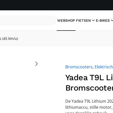
WEBSHOP
FIETSEN
E-BIKES
s (45 km/u)
Bromscooters
,
Elektrisc
Yadea T9L L
Bromscooter 
De Yadea T9L Lithium 2025
lithiumaccu, stille motor