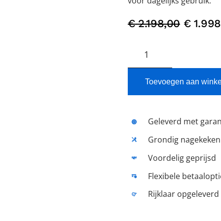
voor dagelijks gebruik.
Oorspro
€
2.198,00
€
1.998
prijs
Yadea
was:
T9L
€ 2.198
Lithium
–
Toevoegen aan wink
Elektrische
Bromscooter
in
Geleverd met garan
Grijs
Grondig nagekeken
aantal
Voordelig geprijsd
Flexibele betaalopt
Rijklaar opgeleverd