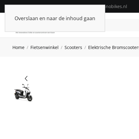
Telefoon:
+31(0)592-313574
| E-mail:
info@innobikes.nl
Overslaan en naar de inhoud gaan
Home
Fietsenwinkel
Scooters
Elektrische Bromscooter