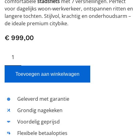
comfortabele
stadsfiets
met 7 versnellingen. Perfect
voor dagelijks woon-werkverkeer, ontspannen ritten en
langere tochten. Stijlvol, krachtig en onderhoudsarm –
de ideale premium citybike.
€
999,00
GAZELLE
Chamonix
C7
Ink
Toevoegen aan winkelwagen
Blue
Mat
Nieuw
Geleverd met garantie
aantal
Grondig nagekeken
Voordelig geprijsd
Flexibele betaalopties