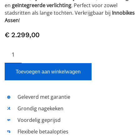
en
geïntegreerde verlichting
. Perfect voor zowel
stadsritten als lange tochten. Verkrijgbaar bij
Innobikes
Assen
!
€
2.299,00
KOGA
E-
Nova
Evo
Toevoegen aan winkelwagen
aantal
Geleverd met garantie
Grondig nagekeken
Voordelig geprijsd
Flexibele betaalopties