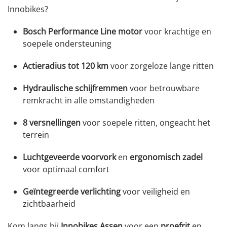
Innobikes?
Bosch Performance Line motor
voor krachtige en
soepele ondersteuning
Actieradius tot 120 km
voor zorgeloze lange ritten
Hydraulische schijfremmen
voor betrouwbare
remkracht in alle omstandigheden
8 versnellingen
voor soepele ritten, ongeacht het
terrein
Luchtgeveerde voorvork
en
ergonomisch zadel
voor optimaal comfort
Geïntegreerde verlichting
voor veiligheid en
zichtbaarheid
Kom langs bij
Innobikes Assen
voor een
proefrit
en