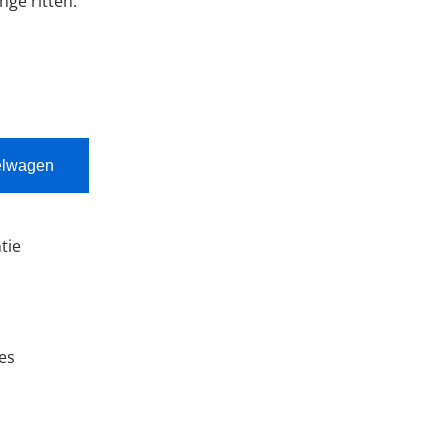
nge ritten.
elwagen
tie
ies