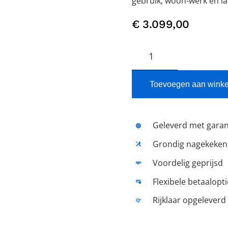
gebruik, woon-werk en la
€
3.099,00
GAZELLE
Orange
C8
HMB
Toevoegen aan wink
Twilight
Green
Mat
Geleverd met garan
Nieuw
Grondig nagekeken
aantal
Voordelig geprijsd
Flexibele betaalopt
Rijklaar opgeleverd