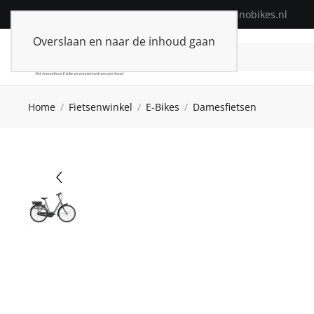
Telefoon:
+31(0)592-313574
| E-mail:
info@innobikes.nl
Overslaan en naar de inhoud gaan
Home
Fietsenwinkel
E-Bikes
Damesfietsen