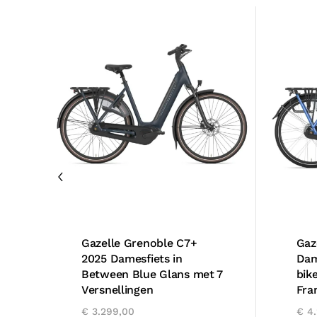
Gazelle Grenoble C7+
Gaz
2025 Damesfiets in
Dam
Between Blue Glans met 7
bik
Versnellingen
Fra
€
3.299,00
€
4.