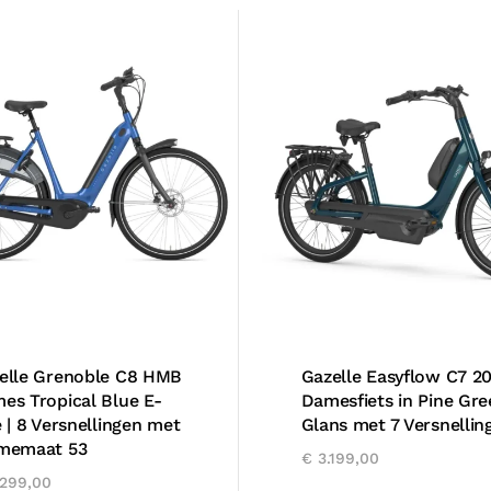
elle Grenoble C8 HMB
Gazelle Easyflow C7 2
es Tropical Blue E-
Damesfiets in Pine Gre
e | 8 Versnellingen met
Glans met 7 Versnellin
memaat 53
€
3.199,00
299,00