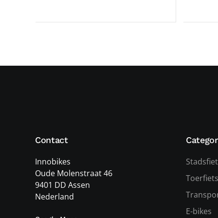
Contact
Categor
Innobikes
Stadsfie
Oude Molenstraat 46
Toerfiet
9401 DD Assen
Transpor
Nederland
E-bikes