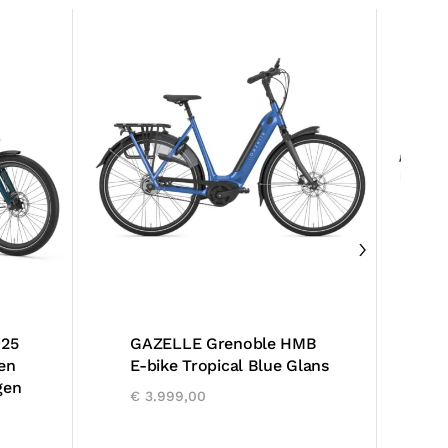
025
GAZELLE Grenoble HMB
G
en
E-bike Tropical Blue Glans
B
gen
M
€
3.999,00
€