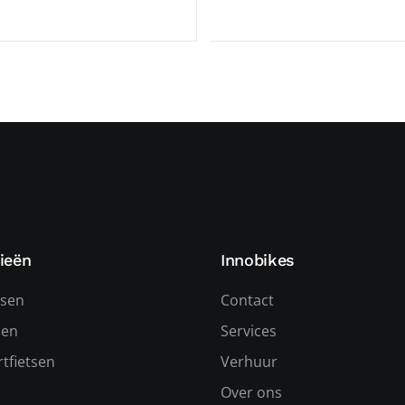
ieën
Innobikes
tsen
Contact
sen
Services
tfietsen
Verhuur
Over ons