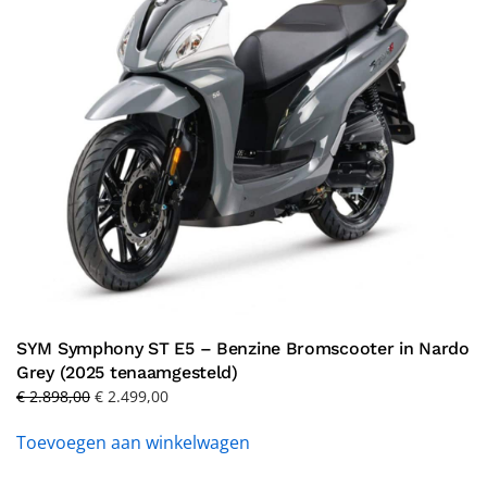
SYM Symphony ST E5 – Benzine Bromscooter in Nardo
Grey (2025 tenaamgesteld)
Oorspronkelijke
Huidige
€
2.898,00
€
2.499,00
prijs
prijs
Toevoegen aan winkelwagen
was:
is:
€ 2.898,00.
€ 2.499,00.