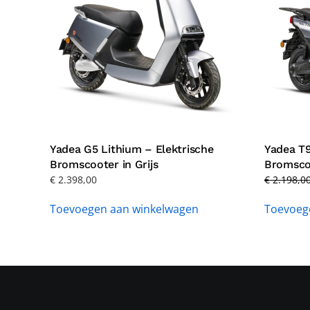
Yadea G5 Lithium – Elektrische
Yadea T9
Bromscooter in Grijs
Bromscoo
€
2.398,00
€
2.198,0
Toevoegen aan winkelwagen
Toevoeg