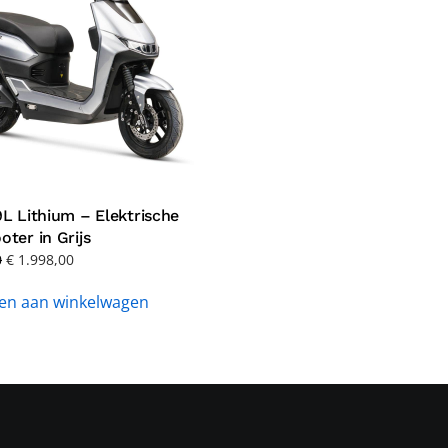
L Lithium – Elektrische
ter in Grijs
Oorspronkelijke
Huidige
0
€
1.998,00
prijs
prijs
en aan winkelwagen
was:
is:
€ 2.198,00.
€ 1.998,00.