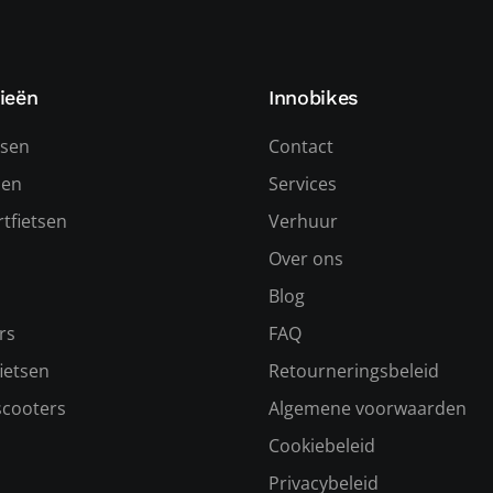
ieën
Innobikes
tsen
Contact
sen
Services
tfietsen
Verhuur
Over ons
s
Blog
rs
FAQ
ietsen
Retourneringsbeleid
scooters
Algemene voorwaarden
Cookiebeleid
Privacybeleid