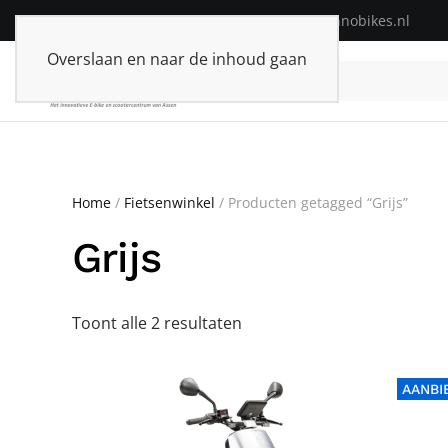
Telefoon:
+31(0)592-313574
| E-mail:
info@innobikes.nl
Overslaan en naar de inhoud gaan
Home
/
Fietsenwinkel
/ Producten getagged “Grijs”
Grijs
Toont alle 2 resultaten
AANBI