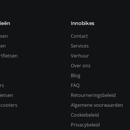
ieën
Innobikes
tsen
Contact
sen
Services
tfietsen
Verhuur
Over ons
s
Blog
rs
FAQ
ietsen
Retourneringsbeleid
scooters
Algemene voorwaarden
Cookiebeleid
Privacybeleid