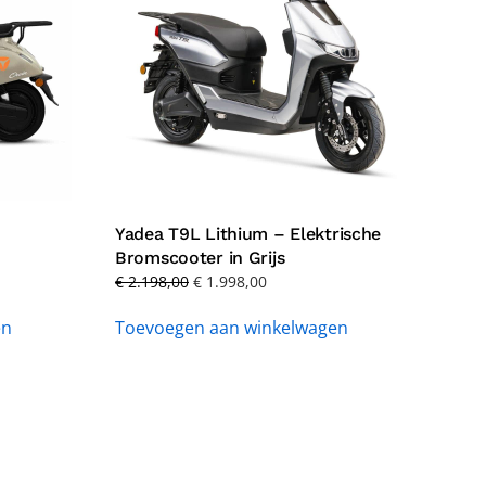
Yadea T9L Lithium – Elektrische
Bromscooter in Grijs
Oorspronkelijke
Huidige
€
2.198,00
€
1.998,00
prijs
prijs
en
Toevoegen aan winkelwagen
was:
is:
€ 2.198,00.
€ 1.998,00.