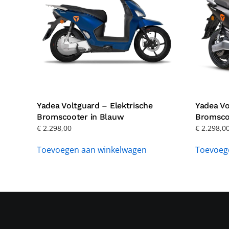
Yadea Voltguard – Elektrische
Yadea Vo
Bromscooter in Blauw
Bromsco
€
2.298,00
€
2.298,0
Toevoegen aan winkelwagen
Toevoeg