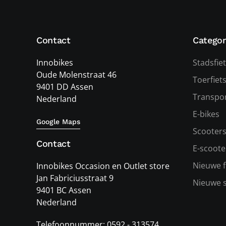
Contact
Categor
Innobikes
Stadsfie
Oude Molenstraat 46
Toerfiet
9401 DD Assen
Transpor
Nederland
E-bikes
Google Maps
Scooter
Contact
E-scoote
Nieuwe f
Innobikes Occasion en Outlet store
Jan Fabriciusstraat 9
Nieuwe 
9401 BC Assen
Nederland
Telefoonnummer: 0592 - 313574