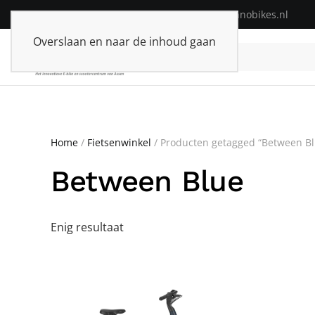
Telefoon:
+31(0)592-313574
| E-mail:
info@innobikes.nl
Overslaan en naar de inhoud gaan
Home
/
Fietsenwinkel
/ Producten getagged “Between Bl
Between Blue
Enig resultaat