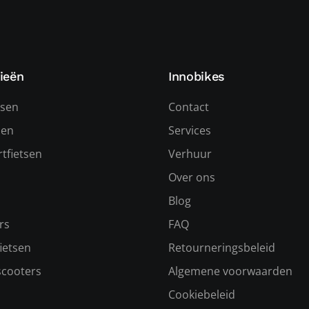
ieën
Innobikes
tsen
Contact
sen
Services
tfietsen
Verhuur
Over ons
s
Blog
rs
FAQ
ietsen
Retourneringsbeleid
scooters
Algemene voorwaarden
Cookiebeleid