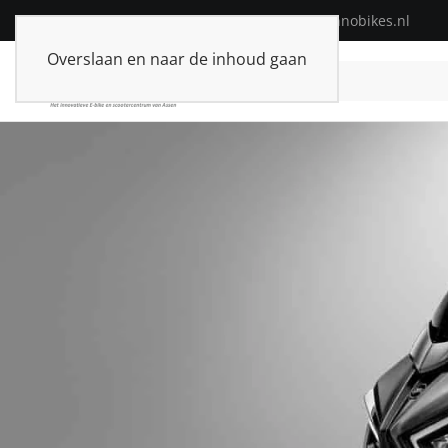
Telefoon:
+31(0)592-313574
| E-mail:
info@innobikes.nl
Overslaan en naar de inhoud gaan