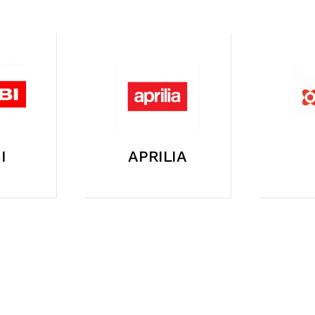
HA
SYM
P